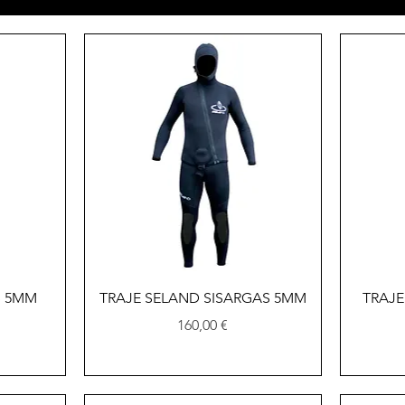
Vista rápida
S 5MM
TRAJE SELAND SISARGAS 5MM
TRAJE
Precio
160,00 €