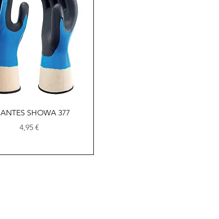
Vista rápida
ANTES SHOWA 377
Precio
4,95 €