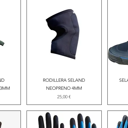
Vista rápida
ND
RODILLERA SELAND
SEL
 3MM
NEOPRENO 4MM
Precio
25,00 €