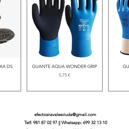
Vista rápida
XA DS
GUANTE AQUA WONDER GRIP
GU
Precio
5,75 €
efectosnavalesviuda@gmail.com
Telf: 981 87 02 97 || Whatsapp: 699 32 13 10