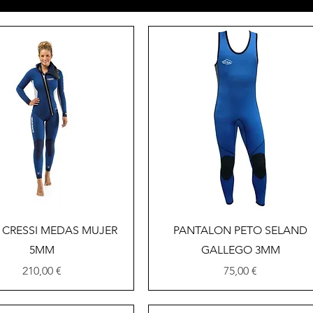
Vista rápida
Vista rápida
 CRESSI MEDAS MUJER
PANTALON PETO SELAND
5MM
GALLEGO 3MM
Precio
Precio
210,00 €
75,00 €