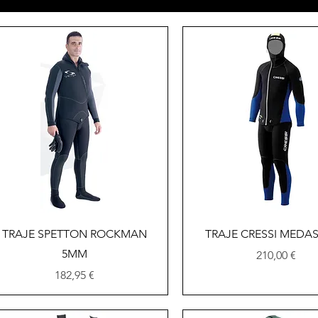
Vista rápida
Vista rápida
TRAJE SPETTON ROCKMAN
TRAJE CRESSI MEDA
5MM
Precio
210,00 €
Precio
182,95 €