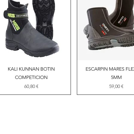
Vista rápida
Vista rápida
KALI KUNNAN BOTIN
ESCARPIN MARES FLE
COMPETICION
5MM
Precio
Precio
60,80 €
59,00 €