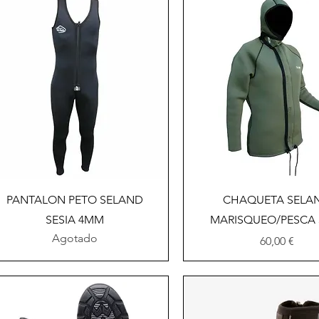
Vista rápida
Vista rápida
PANTALON PETO SELAND
CHAQUETA SELA
SESIA 4MM
MARISQUEO/PESCA
Agotado
Precio
60,00 €