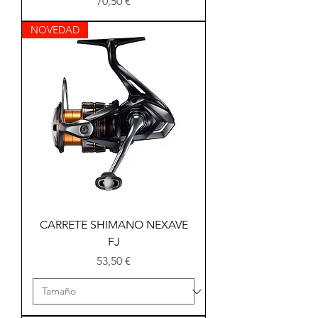
Precio
70,50 €
NOVEDAD
CARRETE SHIMANO NEXAVE
FJ
Precio
53,50 €