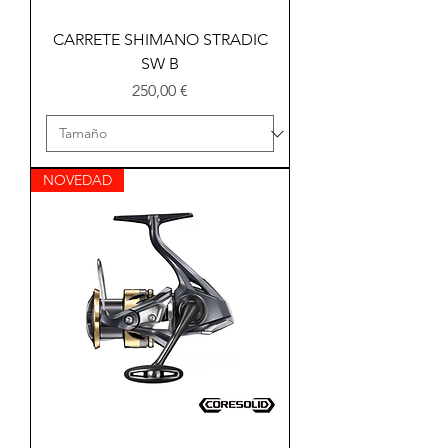
CARRETE SHIMANO STRADIC
SW B
Precio
250,00 €
NOVEDAD