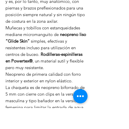
y es, por lo tanto, muy anatómico, con
piernas y brazos preflexionados para una
posición siempre natural y sin ningún tipo
de costura en la zona axilar.
Muñecas y tobillos con estanqueidades
mediane micromanguito de
neopreno liso
“Glide Skin”
simples, efectivas y
resistentes incluso para utilización en
centros de buceo.
Rodilleras-espinilleras
en Powertex®
, un material sutil y flexible
pero muy resistente.
Neopreno de primera calidad con forro
interior y exterior en nylon elástico.
La chaqueta es de neopreno biforrado de
5 mm con cierre con clips en la versión
masculina y tipo bañador en la versión
femenina para limitar la entrada de agua
a la altura de la cadera.
Cremallera frontal diagonal,
YKK
con
cursor con ánima metálica para evitar