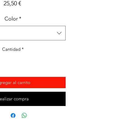
Precio
25,50 €
Color
*
Cantidad
*
regar al carrito
ealizar compra