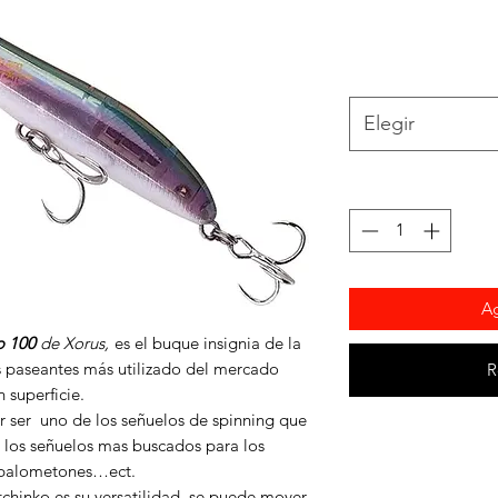
Elegir
Ag
o 100
de Xorus,
es el buque insignia de la
s paseantes más utilizado del mercado
R
 superficie.
r ser uno de los señuelos de spinning que
e los señuelos mas buscados para los
, palometones…ect.
tchinko es su versatilidad, se puede mover