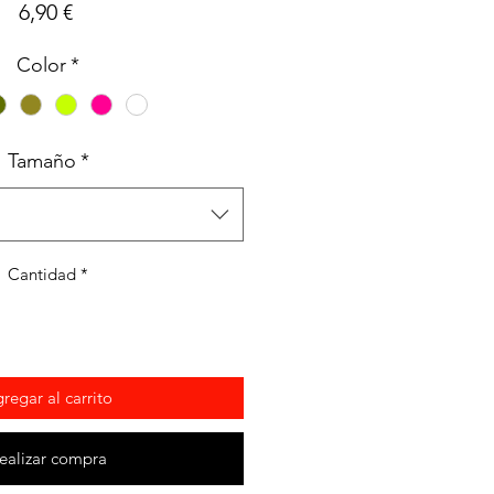
Precio
6,90 €
Color
*
Tamaño
*
Cantidad
*
regar al carrito
ealizar compra