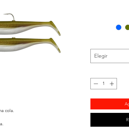
Elegir
Ag
na cola.
R
a.