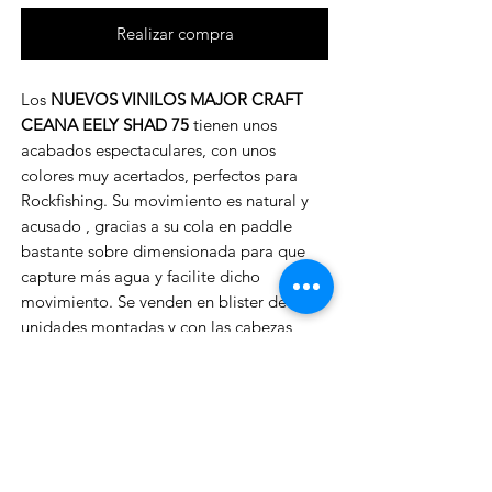
Realizar compra
Los
NUEVOS VINILOS MAJOR CRAFT
CEANA EELY SHAD 75
tienen unos
acabados espectaculares, con unos
colores muy acertados, perfectos para
Rockfishing. Su movimiento es natural y
acusado , gracias a su cola en paddle
bastante sobre dimensionada para que
capture más agua y facilite dicho
movimiento. Se venden en blister de 2
unidades montadas y con las cabezas
pegadas al cuerpo. Sus anzuelos son BKK
de alta calidad. Tienen recubrimiento UV
*Blister de 2 unidades*
- Tamaño: 75mm.
- Peso: 4.1g.