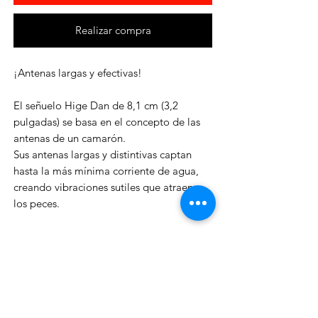
Realizar compra
¡Antenas largas y efectivas!
El señuelo Hige Dan de 8,1 cm (3,2
pulgadas) se basa en el concepto de las
antenas de un camarón.
Sus antenas largas y distintivas captan
hasta la más mínima corriente de agua,
creando vibraciones sutiles que atraen a
los peces.
Su forma de camarón, del tamaño de un
bocado, resulta muy atractiva para los
peces y es altamente efectiva en la pesca
deportiva ligera y media.
- Blíster: 5 unidades.