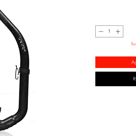
So
Ag
R