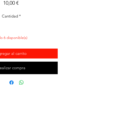
Precio
10,00 €
Cantidad
*
lo 6 disponible(s)
regar al carrito
ealizar compra