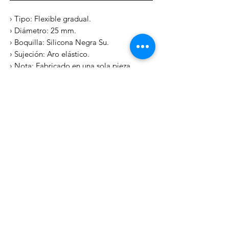
› Tipo: Flexible gradual.
› Diámetro: 25 mm.
› Boquilla: Silicona Negra Su.
› Sujeción: Aro elástico.
› Nota: Fabricado en una sola pieza.
› Flotante.
efectosnavalesviuda@gmail.com
Telf:
981 87 02 97
|| Whatsapp:
699 32 13 10
Paseo de las Carolinas nº38 bajo Ribeira.
A Coruña (España).