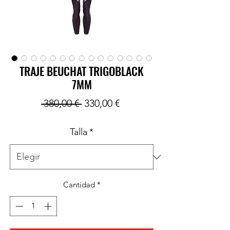
TRAJE BEUCHAT TRIGOBLACK
7MM
Precio
Precio
 380,00 € 
330,00 €
de
Talla
*
oferta
Cantidad
*