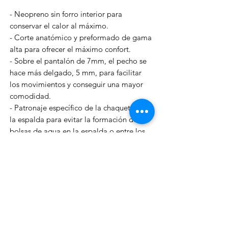
- Neopreno sin forro interior para
conservar el calor al máximo.
- Corte anatómico y preformado de gama
alta para ofrecer el máximo confort.
- Sobre el pantalón de 7mm, el pecho se
hace más delgado, 5 mm, para facilitar
los movimientos y conseguir una mayor
comodidad.
- Patronaje específico de la chaqueta en
la espalda para evitar la formación de
bolsas de agua en la espalda o entre los
hombros.
- Manguitos con acabado de gama alta,
con bordes forrados de neopreno liso:
más estancos, más estéticos y más
resistentes al ponerse y quitarse el traje.
- Refuerzos de alta resistencia hechos de
Supratex en codos y rodillas.
- Precut System (patentado por Beuchat):