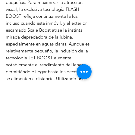
pequeñas. Para maximizar la atracción
visual, la exclusiva tecnología FLASH
BOOST refleja continuamente la luz,
incluso cuando está inmóvil, y el exterior
escamado Scale Boost atrae la instinta
mirada depredadora de la lubina,
especialmente en aguas claras. Aunque es
relativamente pequeño, la inclusión de la
tecnología JET BOOST aumenta
notablemente el rendimiento del lance,
permitiéndole llegar hasta los peces que
se alimentan a distancia. Utilizando una
recogida constante y regular, el Exsence
Silent Assassin 80F Flash Boost, tiene una
suave acción de rolling, pero puede
añadirse una acción agresiva utilizando
jerks bruscos, o también podemos
generar acciones gliding dando largos
tirones con la puntera de la caña.