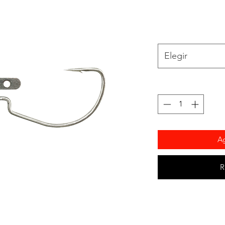
Elegir
Ag
R