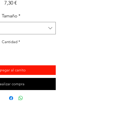
Precio
7,30 €
Tamaño
*
Cantidad
*
regar al carrito
ealizar compra