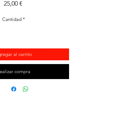
Precio
25,00 €
Cantidad
*
regar al carrito
ealizar compra