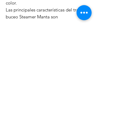
color.
Las principales características del traje de
buceo Steamer Manta son
- Espesor de neopreno de 2,2 mm,
perfecto para aguas cálidas
- Estructura de doble forro
- Máxima visión en el agua gracias al
panel trasero de color
- Gran comodidad de uso
- Rodilleras de goma
Para el uso y el mantenimiento del
vaporizador Manta sigue las instrucciones
del paquete.
efectosnavalesviuda@gmail.com