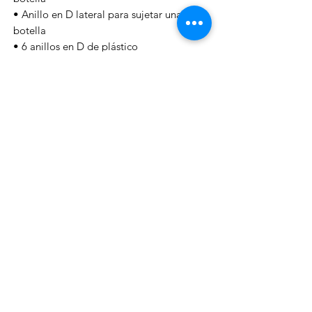
• Anillo en D lateral para sujetar una
botella
• 6 anillos en D de plástico
• Asa superior e inferior para transporte
• Válvula grande de 2 vías para
inflar/desinflar rápidamente
• Gran bolsillo de malla para aletas
• 4 correas ajustables para sujetar fusiles
• Grandes correas ajustables para aletas
• Silbato de seguridad
• Titular de la bandera
• Asta de bandera redimensionable
• 2 banderas incluidas: Buceo/Alfa (40 x
30 cm)
efectosnavalesviuda@gmail.com