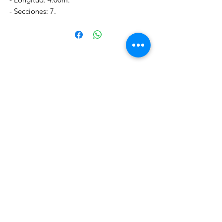
- Secciones: 7.
efectosnavalesviuda@gmail.com
Telf:
981 87 02 97
|| Whatsapp:
699 32 13 10
Paseo de las Carolinas nº38 bajo Ribeira.
A Coruña (España).