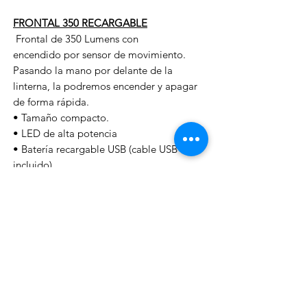
FRONTAL 350 RECARGABLE
Frontal de 350 Lumens con
encendido por sensor de movimiento.
Pasando la mano por delante de la
linterna, la podremos encender y apagar
de forma rápida.
• Tamaño compacto.
• LED de alta potencia
• Batería recargable USB (cable USB
incluido).
• 350 lúmenes
• Indicador de batería
• Modo de 5 interruptores:
alta intensidad, duración media y larga de
la batería, rojo intermitente y rojo
intermitente S.O.S.