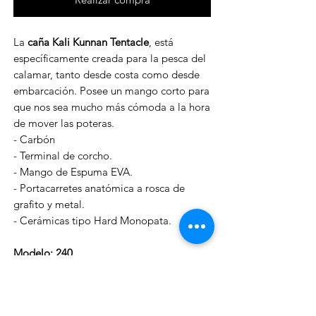
La
caña Kali Kunnan Tentacle
, está
específicamente creada para la pesca del
calamar, tanto desde costa como desde
embarcación. Posee un mango corto para
que nos sea mucho más cómoda a la hora
de mover las poteras.
- Carbón
- Terminal de corcho.
- Mango de Espuma EVA.
- Portacarretes anatómica a rosca de
grafito y metal.
- Cerámicas tipo Hard Monopata.
Modelo: 240
- Longitud: 2.40m.
- Acción EGI: 1.6-3.0.
- Secciones: 2.