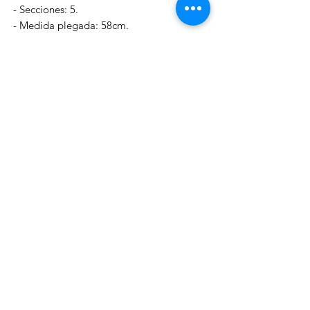
- Secciones: 5.
- Medida plegada: 58cm.
- Diametro: 9mm.
- Peso: 118g.
Modelo: 210.
- Longitud: 2.10m.
- Acción: 5-25g.
- Secciones: 6.
- Medida plegada: 64cm.
- Diametro: 11mm.
- Peso: 128g.
efectosnavalesviuda@gmail.com
Telf:
981 87 02 97
|| Whatsapp:
699 32 13 10