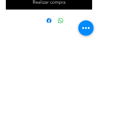
Realizar compra
efectosnavalesviuda@gmail.com
Telf:
981 87 02 97
|| Whatsapp:
699 32 13 10
Paseo de las Carolinas nº38 bajo Ribeira.
A Coruña (España).