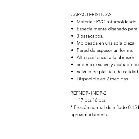
CARACTERÍSTICAS
Material: PVC rotomoldeado.
Especialmente diseñado para l
3 pasacabos.
Moldeada en una sola pieza.
Pared de espesor uniforme.
Alta resistencia a la abrasión.
Superficie suave y acabado bri
Válvula de plástico de calida
Disponible en 2 medidas.
REF
NDP-1
NDP-2
17 pcs
16 pcs
* Presión normal de inflado 0,15
aproximadamente.