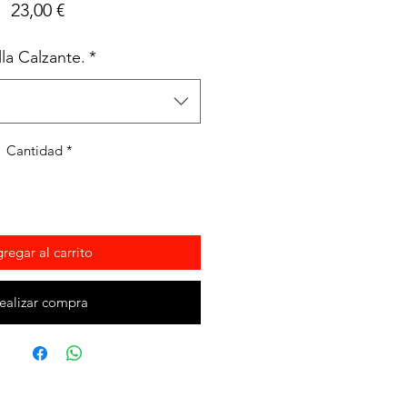
Precio
23,00 €
lla Calzante.
*
Cantidad
*
regar al carrito
ealizar compra