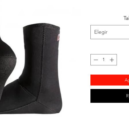
Ta
Elegir
Ag
R