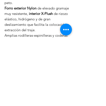
peto.
Forro exterior Nylon
de elevado gramaje
muy resistente,
interior X-Plush
de rizozo
elástico, hidrógeno y de gran
deslizamiento que facilita la colocación y
extracción del traje.
Amplias rodilleras-espinilleras y coderas
antiabrasión en Supratex
©
.
Manguitos de estanqueidad de 7 mm en
neopreno liso interior
en cara, puños y
tobillos especialmente resistentes y
estancos.
Patronaje axilar específico que permite
una gran movilidad de los brazos ya que
elimina completamente las costuras bajo
el brazo.
Ahora también disponible en
versióN
8 mm.