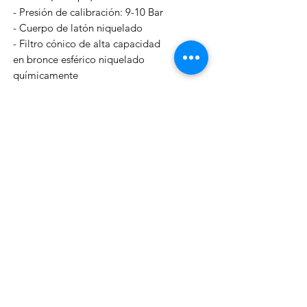
- Presión de calibración: 9-10 Bar
- Cuerpo de latón niquelado
- Filtro cónico de alta capacidad
en bronce esférico niquelado
químicamente
- Pistón de acero AISI 316 de larga
duración
- Sistema de calibración simplificado
- Resorte de calibración de acero
inoxidable
- Cantidad de aire suministrado: 2100
l/min
- Peso versión INT: 635 gr
- Peso de la versión DIN: 495 gr
HOMOLOGACIÓN EN250/2000
2ª ETAPA
-Sistema de aguas abajo
- Venturi ajustable