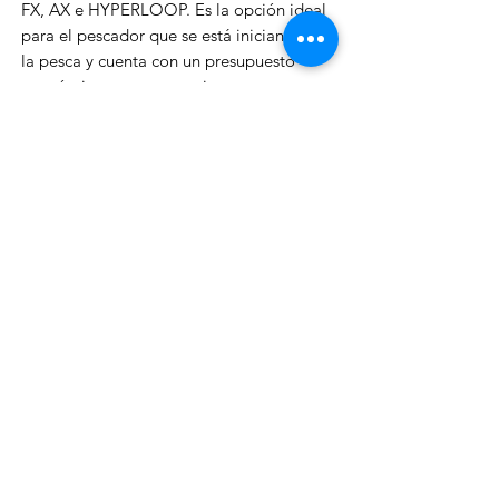
FX, AX e HYPERLOOP. Es la opción ideal
para el pescador que se está iniciando en
la pesca y cuenta con un presupuesto
económico, pero que quiere pescar con
un carrete totalmente fiable.En este
segmento, hay muchos carretes de baja
calidad en el mercado con 'altas
especificaciones' (anunciándose con 10
rodamientos, etc). El FX no tiene 10
rodamientos, pero cuenta con la calidad
por la que es conocida Shimano. Es un
carrete fiable con un cuerpo xt-7
resistente, engranajes lisos y bobina de
aluminio.
Shimano ARC Spool es un diseño de
bobina patentado con un labio en ángulo.
Este diseño permite que la línea salga de
la bobina con menos fricción incluso en
bobinas más pequeñas, lo que