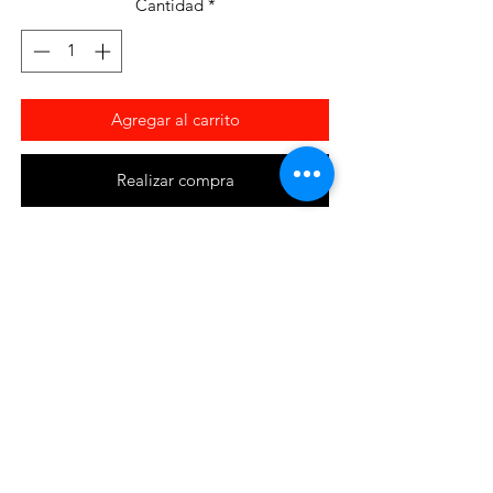
Cantidad
*
Agregar al carrito
Realizar compra
Detour
Cheburashka de tungsteno.
Máxima calidad y muy fáciles de quitar y
poner.
Disponibles en diferentes medidas
para vinilos o egis.
efectosnavalesviuda@gmail.com