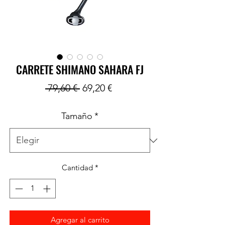
CARRETE SHIMANO SAHARA FJ
Precio
Precio
 79,60 € 
69,20 €
de
Tamaño
*
oferta
Cantidad
*
Agregar al carrito