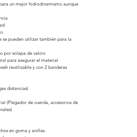
 para un mejor hidrodinamismo aunque
ncia
dad
to
e se pueden utilizar también para la
 por solapa de velcro
tral para asegurar el material
esh reutilizable y con 2 banderas
gas distancias)
rial (Plegador de cuerda, accesorios de
nales)
hos en goma y anillas.