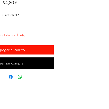
Precio
94,80 €
Cantidad
*
lo 1 disponible(s)
regar al carrito
ealizar compra