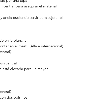
ado por una tapa
ín central para asegurar el material
y ancla pudiendo servir para sujetar el
do en la plancha
tar en el mástil (Alfa e internacional)
central)
jín central
ha está elevada para un mayor
central)
con dos bolsillos