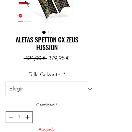
ALETAS SPETTON CX ZEUS
FUSSION
Precio
Precio
 424,00 € 
379,95 €
de
Talla Calzante.
*
oferta
Cantidad
*
Agotado