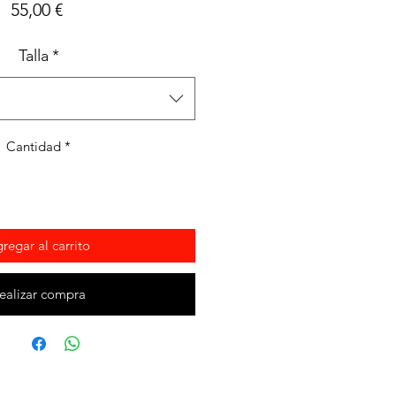
Precio
55,00 €
Talla
*
Cantidad
*
regar al carrito
ealizar compra