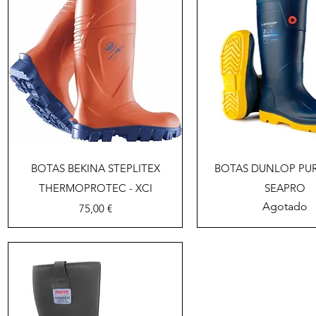
Vista rápida
Vista rápid
BOTAS BEKINA STEPLITEX
BOTAS DUNLOP PU
THERMOPROTEC - XCI
SEAPRO
Agotado
Precio
75,00 €