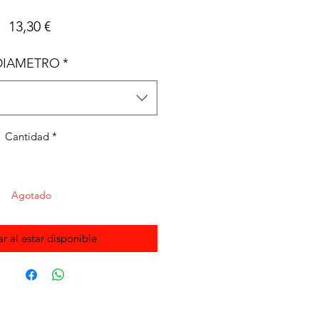
Precio
13,30 €
DIAMETRO
*
Cantidad
*
Agotado
ar al estar disponible