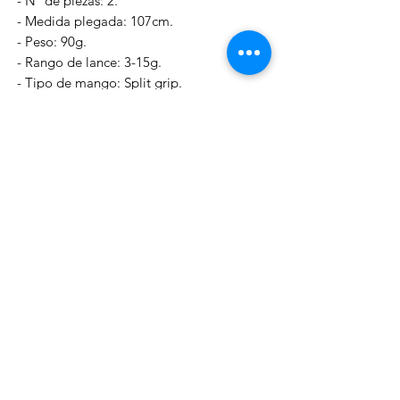
- Nº de piezas: 2.
- Medida plegada: 107cm.
- Peso: 90g.
- Rango de lance: 3-15g.
- Tipo de mango: Split grip.
- Material del mango: EVA.
- Tipo de anillas: Shimano Hardlite.
- Tipo de ceramica de anillas: Stainless
Steel.
- Portacarretes: Shimano VSS.
- Metodo de fijación del carrete: Spinning.
- Material y contrucción del blanck: Full
Carbon + Solid Tip.
Modelo: SSN711MLSS
- Longitud: 2.41m
- Accion: Extra Fast.
- Rango de peso: Medium Light.
- Nº de piezas: 2.
- Medida plegada: 123cm.